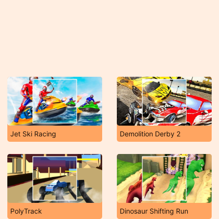
Jet Ski Racing
Demolition Derby 2
PolyTrack
Dinosaur Shifting Run