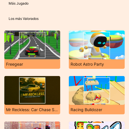
Más Jugado
Los más Valorados
Freegear
Robot Astro Party
Mr Reckless: Car Chase Simulator
Racing Bulldozer