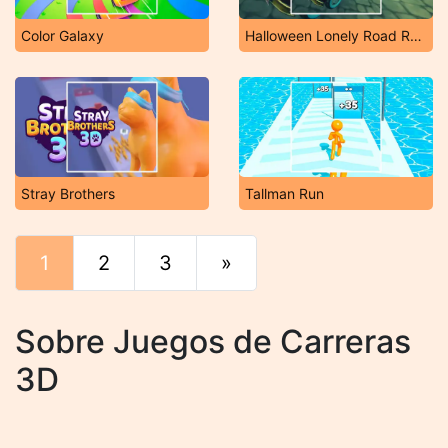
Color Galaxy
Halloween Lonely Road Racing
Stray Brothers
Tallman Run
1
2
3
»
Final
Sobre Juegos de Carreras
3D