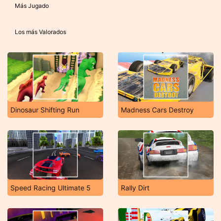
Más Jugado
Los más Valorados
Dinosaur Shifting Run
Madness Cars Destroy
Speed Racing Ultimate 5
Rally Dirt