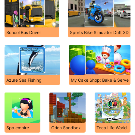
School Bus Driver
Sports Bike Simulator Drift 3D
Azure Sea Fishing
My Cake Shop: Bake & Serve
Spa empire
Orion Sandbox
Toca Life World