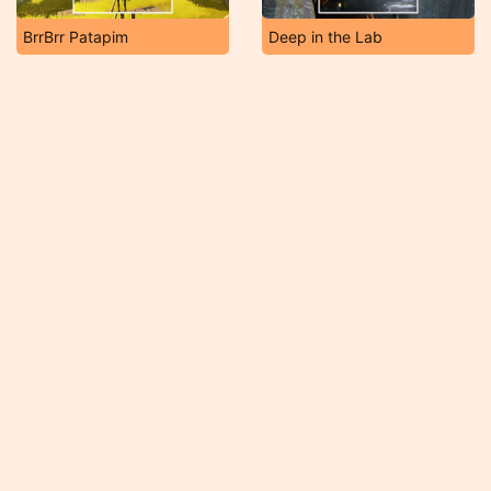
BrrBrr Patapim
Deep in the Lab