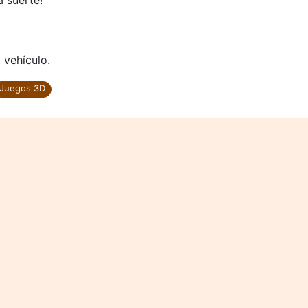
 suerte!
 vehículo.
Juegos 3D