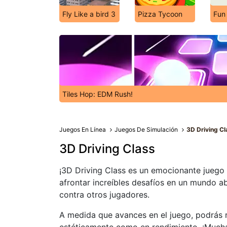
Fly Like a bird 3
Pizza Tycoon
Fun
Tiles Hop: EDM Rush!
Juegos En Línea
Juegos De Simulación
3D Driving Cl
3D Driving Class
¡3D Driving Class es un emocionante juego
afrontar increíbles desafíos en un mundo ab
contra otros jugadores.
A medida que avances en el juego, podrás r