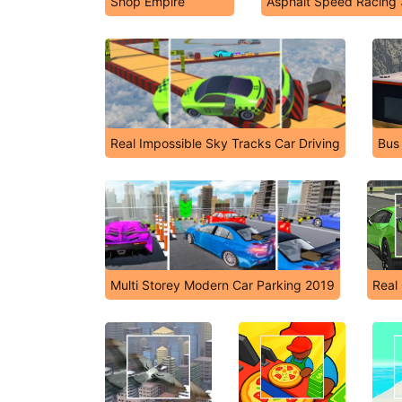
Shop Empire
Asphalt Speed Racing
Real Impossible Sky Tracks Car Driving
Bus
Multi Storey Modern Car Parking 2019
Real 