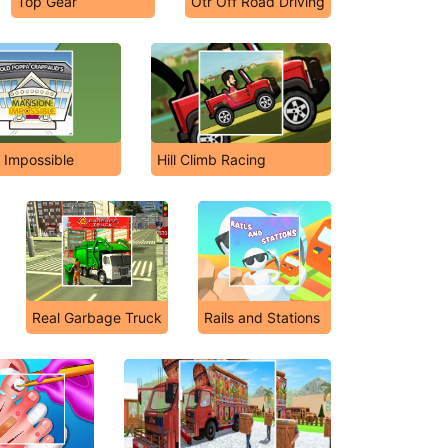
Top Gear
Otr Off Road Driving
 Impossible
Hill Climb Racing
Real Garbage Truck
Rails and Stations