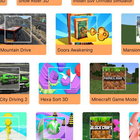
 3D
Snow Rider 3D
Indian Suv Offroad Simulator
 Mountain Drive
Doors Awakening
Mansion
City Driving 2
Hexa Sort 3D
Minecraft Game Mode