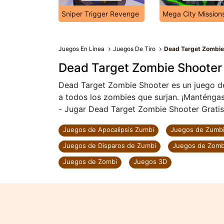
Sniper Trigger Revenge
Mega City Mission
Juegos En Línea
Juegos De Tiro
Dead Target Zombie
Dead Target Zombie Shooter
Dead Target Zombie Shooter es un juego de
a todos los zombies que surjan. ¡Manténgase
- Jugar Dead Target Zombie Shooter Gratis 
Juegos de Apocalipsis Zumbi
Juegos de Zumb
Juegos de Disparos de Zumbi
Juegos de Zomb
Juegos de Zombi
Juegos 3D