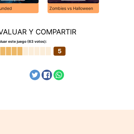
unded
Zombies vs Halloween
VALUAR Y COMPARTIR
luar este juego (63 votos):
5