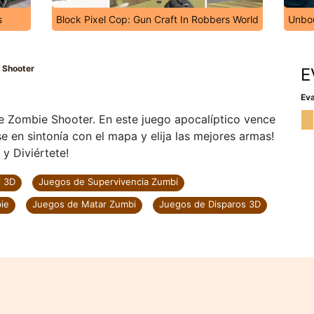
s
Block Pixel Cop: Gun Craft In Robbers World
Unbo
 Shooter
E
Eva
 Zombie Shooter. En este juego apocalíptico vence
 en sintonía con el mapa y elija las mejores armas!
y Diviértete!
i 3D
Juegos de Supervivencia Zumbi
ie
Juegos de Matar Zumbi
Juegos de Disparos 3D