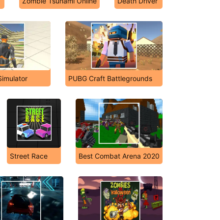
Zombie Tsunami Online
Death Driver
Simulator
PUBG Craft Battlegrounds
Street Race
Best Combat Arena 2020