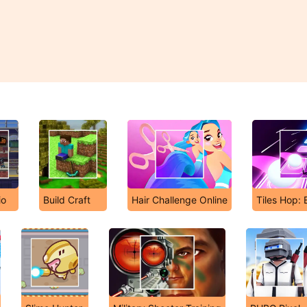
io
Build Craft
Hair Challenge Online
Tiles Hop: