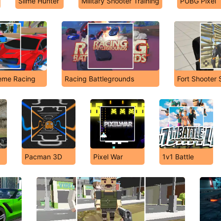
Slime Hunter
Military Shooter Training
PUBG Pixel
reme Racing
Racing Battlegrounds
Fort Shooter 
Pacman 3D
Pixel War
1v1 Battle