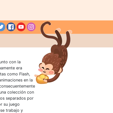
unto con la
guamente era
tas como Flash,
nimaciones en la
 consecuentemente
 una colección con
llos separados por
or su juego
se trabajo y