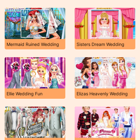
Mermaid Ruined Wedding
Sisters Dream Wedding
Ellie Wedding Fun
Elizas Heavenly Wedding