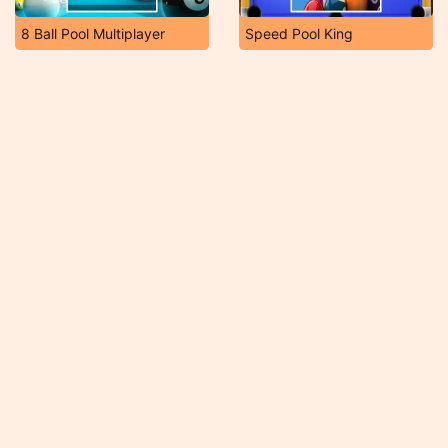
8 Ball Pool Multiplayer
Speed Pool King