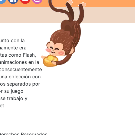
unto con la
guamente era
tas como Flash,
nimaciones en la
 consecuentemente
 una colección con
llos separados por
or su juego
se trabajo y
et.
erechos Reservados