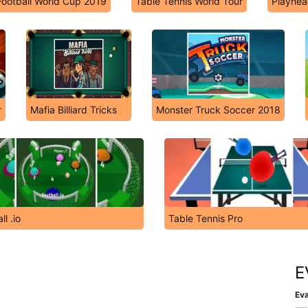
Football World Cup 2019
Table Tennis World Tour
Playhea
r
Mafia Billiard Tricks
Monster Truck Soccer 2018
ll .io
Table Tennis Pro
E
Eva