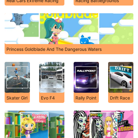
Real Cars Extreme Racing
Racing Battlegrounds
Princess Goldblade And The Dangerous Waters
Skater Girl
Evo F4
Rally Point
Drift Race