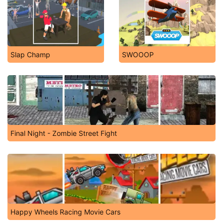
Bubble Gems
Battle For Kingdom
Fruita Crush
Slap Champ
SWOOOP
Final Night - Zombie Street Fight