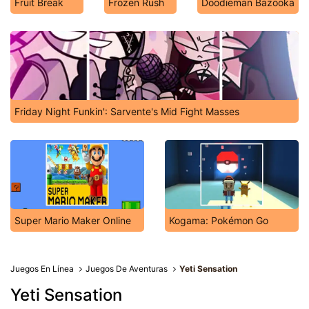
Fruit Break
Frozen Rush
Doodieman Bazooka
Friday Night Funkin': Sarvente's Mid Fight Masses
Super Mario Maker Online
Kogama: Pokémon Go
Juegos En Línea
Juegos De Aventuras
Yeti Sensation