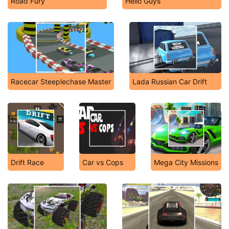
Road Fury
Hello Guys
Racecar Steeplechase Master
Lada Russian Car Drift
Drift Race
Car vs Cops
Mega City Missions