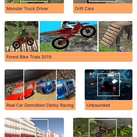
Monster Truck Driver
Drift Cars
Forest Bike Trials 2019
Real Car Demolition Derby Racing
Unbounded