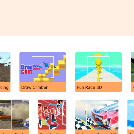
cing
Draw Climber
Fun Race 3D