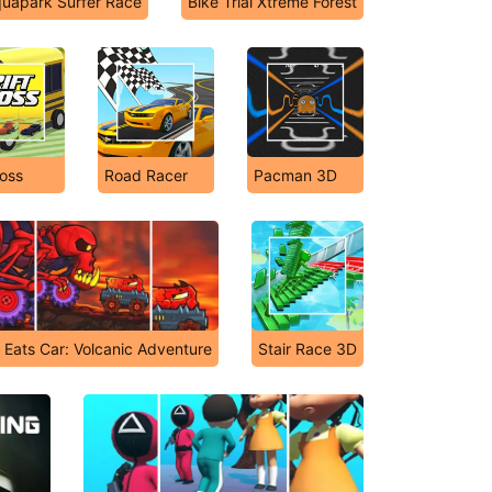
uapark Surfer Race
Bike Trial Xtreme Forest
Boss
Road Racer
Pacman 3D
 Eats Car: Volcanic Adventure
Stair Race 3D