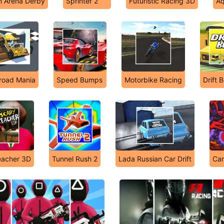
n Arena Derby
Sprinter 2
Futuristic Racing 3D
Aq
road Mania
Speed Bumps
Motorbike Racing
Drift 
eacher 3D
Tunnel Rush 2
Lada Russian Car Drift
Car