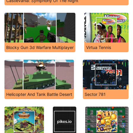
Castlevania: Symphony Of The Night
Blocky Gun 3d Warfare Multiplayer
Virtua Tennis
Helicopter And Tank Battle Desert
Sector 781