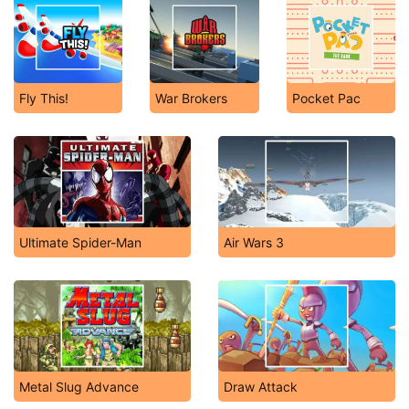
Fly This!
War Brokers
Pocket Pac
Ultimate Spider-Man
Air Wars 3
Metal Slug Advance
Draw Attack