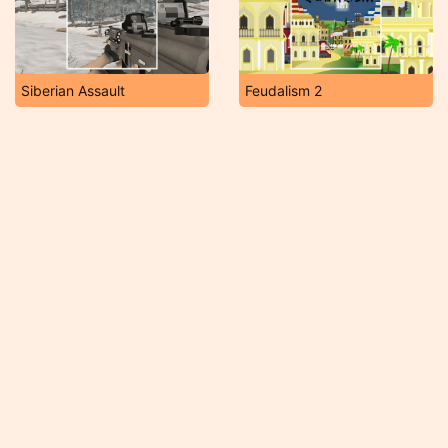
Siberian Assault
Feudalism 2