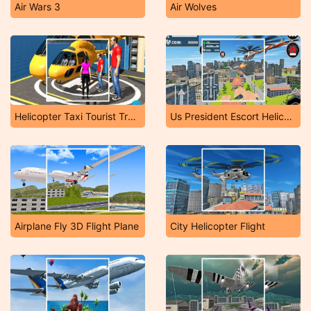
Air Wars 3
Air Wolves
Helicopter Taxi Tourist Transport
Us President Escort Helicopter Parking
Airplane Fly 3D Flight Plane
City Helicopter Flight