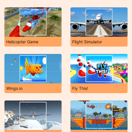
Helicopter Game
Flight Simulator
Wings.io
Fly This!