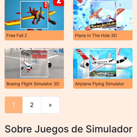
Free Fall 2
Plane In The Hole 3D
Boeing Flight Simulator 3D
Airplane Flying Simulator
1
2
»
Final
Sobre Juegos de Simulador