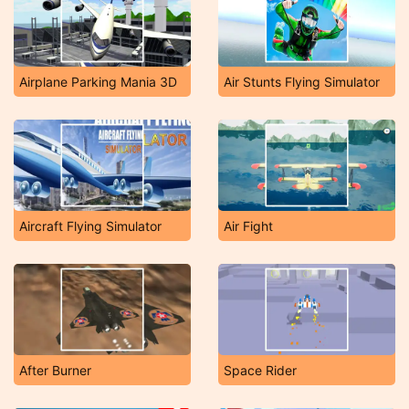
Airplane Parking Mania 3D
Air Stunts Flying Simulator
Aircraft Flying Simulator
Air Fight
After Burner
Space Rider