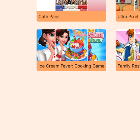
Café Paris
Ultra Pixel
Ice Cream Fever: Cooking Game
Family Res