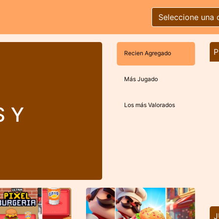
Seleccione una 
P
Recien Agregado
Más Jugado
Los más Valorados
 Y
J