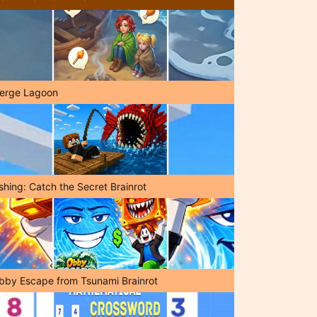
erge Lagoon
shing: Catch the Secret Brainrot
bby Escape from Tsunami Brainrot