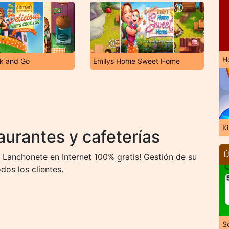
H
ok and Go
Emilys Home Sweet Home
K
urantes y cafeterías
Ú
Lanchonete en Internet 100% gratis! Gestión de su
dos los clientes.
So