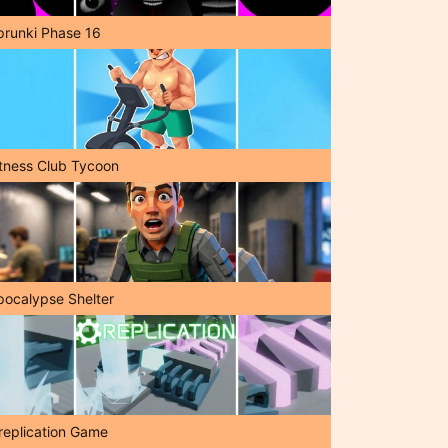
prunki Phase 16
itness Club Tycoon
pocalypse Shelter
replication Game