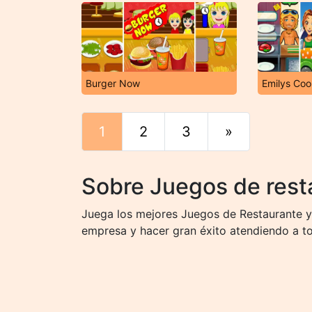
Burger Now
Emilys Co
1
2
3
»
Final
Sobre Juegos de resta
Juega los mejores Juegos de Restaurante y 
empresa y hacer gran éxito atendiendo a to