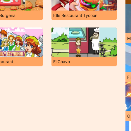
 Burgeria
Idle Restaurant Tycoon
M
taurant
El Chavo
Fi
O