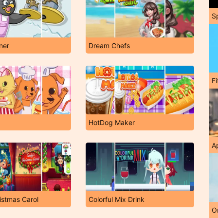
S
ner
Dream Chefs
F
HotDog Maker
A
ristmas Carol
Colorful Mix Drink
O