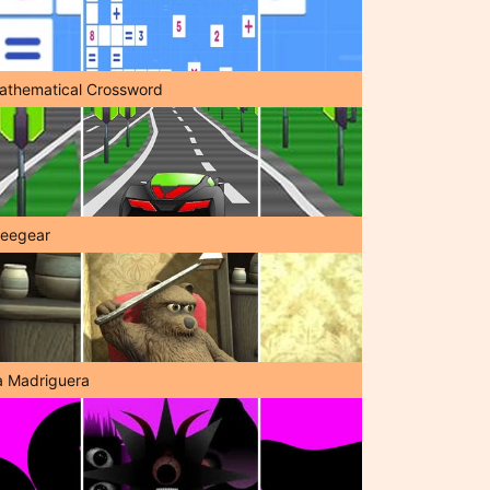
athematical Crossword
reegear
a Madriguera