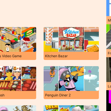
M
F
s Video Game
Kitchen Bazar
L
ush
Penguin Diner 2