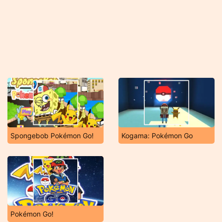
Spongebob Pokémon Go!
Kogama: Pokémon Go
Pokémon Go!