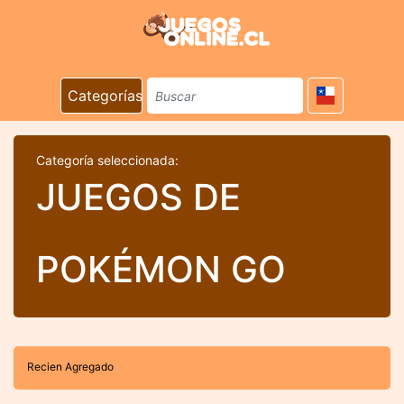
Categorías
Categoría seleccionada:
JUEGOS DE
POKÉMON GO
Recien Agregado