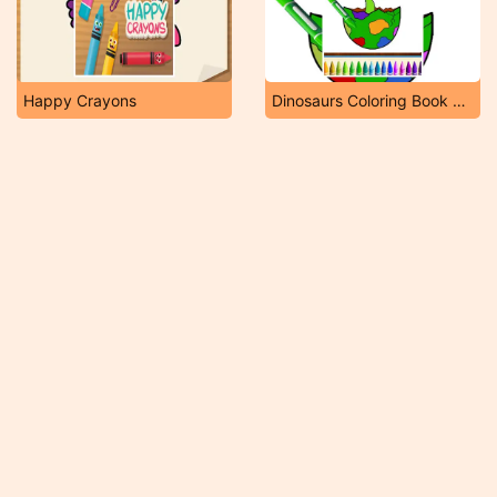
Happy Crayons
Dinosaurs Coloring Book Part I