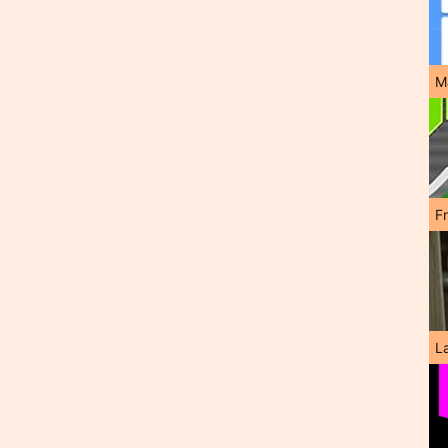
M
F
L