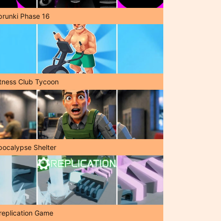
prunki Phase 16
itness Club Tycoon
pocalypse Shelter
replication Game