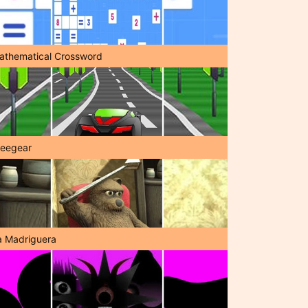
athematical Crossword
reegear
a Madriguera