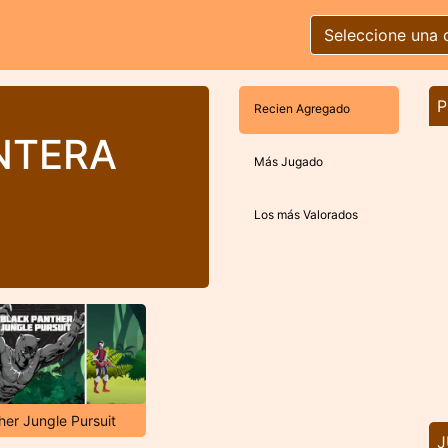
Seleccione una 
P
Recien Agregado
NTERA
Más Jugado
Los más Valorados
her Jungle Pursuit
J