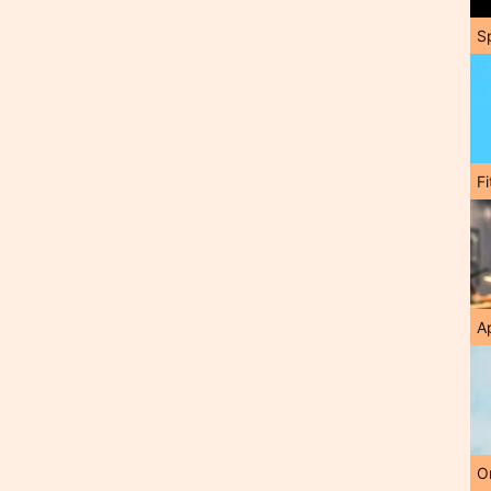
S
F
A
O