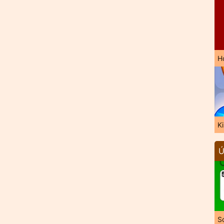
H
K
Ú
So