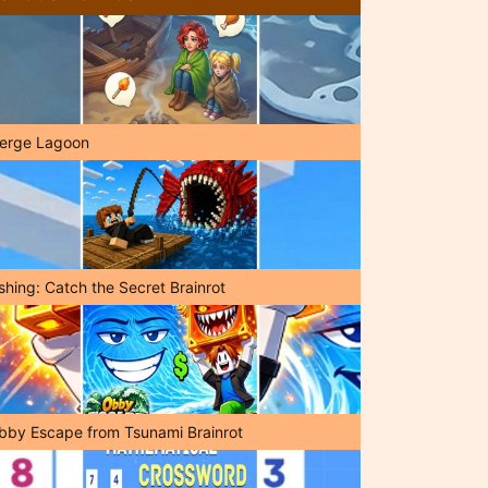
erge Lagoon
shing: Catch the Secret Brainrot
bby Escape from Tsunami Brainrot