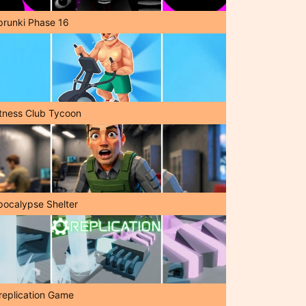
prunki Phase 16
itness Club Tycoon
pocalypse Shelter
replication Game