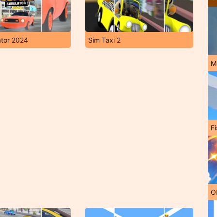
ator 2024
Sim Taxi 2
M
Fi
O