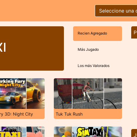
Seleccione una 
P
Recien Agregado
I
Más Jugado
Los más Valorados
ry 3D: Night City
Tuk Tuk Rush
J