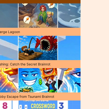
erge Lagoon
shing: Catch the Secret Brainrot
bby Escape from Tsunami Brainrot