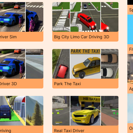
S
river Sim
Big City Limo Car Driving 3D
F
Driver 3D
Park The Taxi
A
O
Driving
Real Taxi Driver