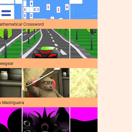
athematical Crossword
reegear
a Madriguera