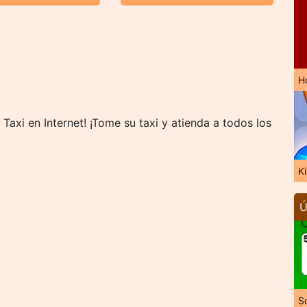
H
axi en Internet! ¡Tome su taxi y atienda a todos los
K
Ú
So