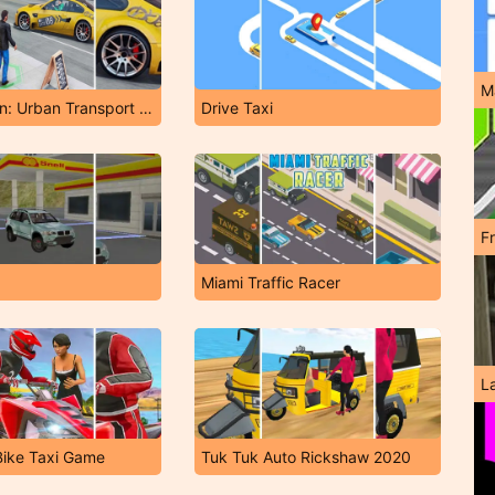
M
Taxi Tycoon: Urban Transport Sim
Drive Taxi
F
Miami Traffic Racer
L
Bike Taxi Game
Tuk Tuk Auto Rickshaw 2020