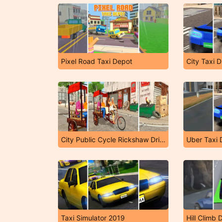
Pixel Road Taxi Depot
City Taxi D
City Public Cycle Rickshaw Driving Simulator
Uber Taxi 
Taxi Simulator 2019
Hill Climb 