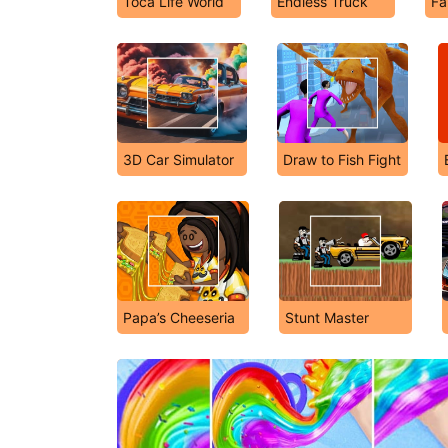
Toca Life World
Endless Truck
Fa
3D Car Simulator
Draw to Fish Fight
Papa’s Cheeseria
Stunt Master