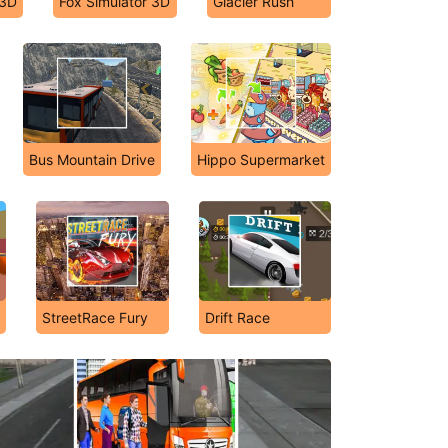
 3D
Fox Simulator 3D
Glacier Rush
Bus Mountain Drive
Hippo Supermarket
r
StreetRace Fury
Drift Race