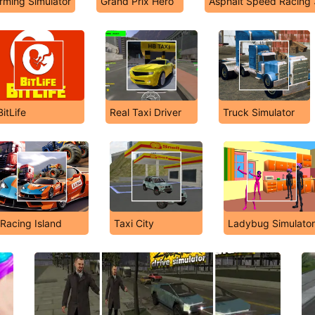
rming Simulator
Grand Prix Hero
Asphalt Speed Racing
BitLife
Real Taxi Driver
Truck Simulator
Racing Island
Taxi City
Ladybug Simulato