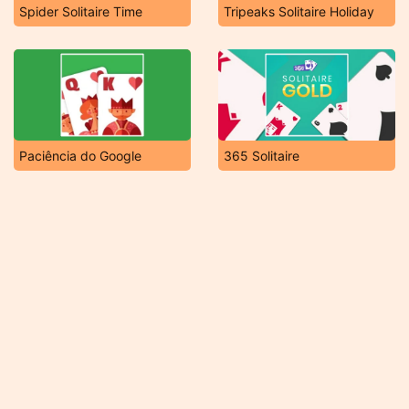
Spider Solitaire Time
Tripeaks Solitaire Holiday
Paciência do Google
365 Solitaire