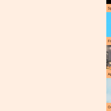
S
F
A
O