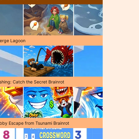
erge Lagoon
shing: Catch the Secret Brainrot
bby Escape from Tsunami Brainrot