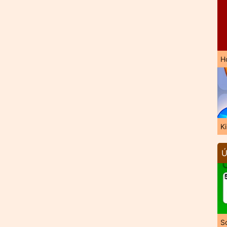
H
K
Ú
So