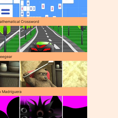
athematical Crossword
reegear
a Madriguera