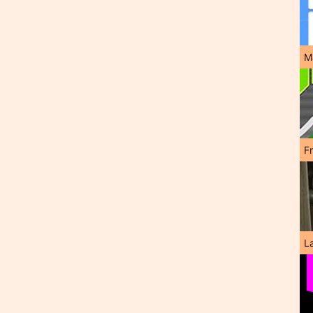
M
F
L