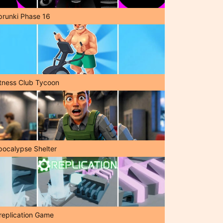
prunki Phase 16
itness Club Tycoon
pocalypse Shelter
replication Game