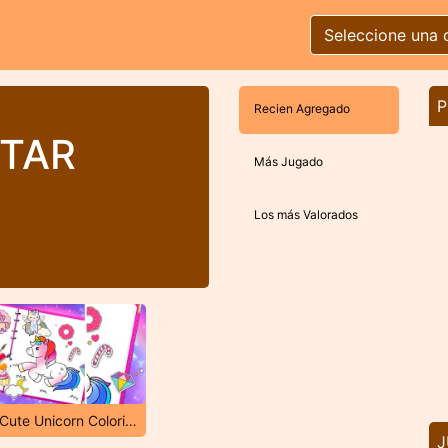
Seleccione una 
P
Recien Agregado
NTAR
Más Jugado
Los más Valorados
Fabuluous Cute Unicorn Coloring Book
J