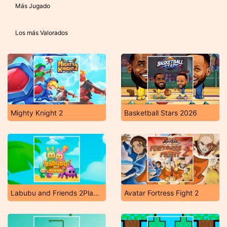
Más Jugado
Los más Valorados
Mighty Knight 2
Basketball Stars 2026
Labubu and Friends 2Player
Avatar Fortress Fight 2