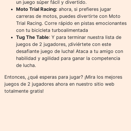
un juego súper fácil y divertido.
Moto Trial Racing:
ahora, si prefieres jugar
carreras de motos, puedes divertirte con Moto
Trial Racing. Corre rápido en pistas emocionantes
con tu bicicleta turboalimentada
Tug The Table
: Y para terminar nuestra lista de
juegos de 2 jugadores, ¡diviértete con este
desafiante juego de lucha! Ataca a tu amigo con
habilidad y agilidad para ganar la competencia
de lucha.
Entonces, ¿qué esperas para jugar? ¡Mira los mejores
juegos de 2 jugadores ahora en nuestro sitio web
totalmente gratis!