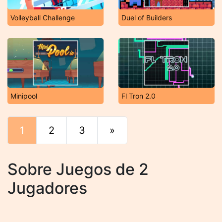
Volleyball Challenge
Duel of Builders
Minipool
Fl Tron 2.0
1
2
3
»
Final
Sobre Juegos de 2
Jugadores