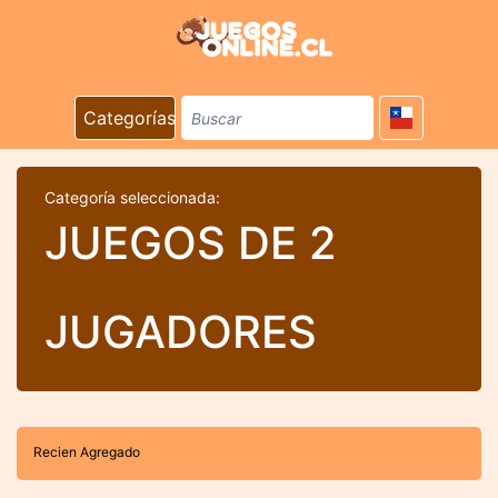
Categorías
Categoría seleccionada:
JUEGOS DE 2
JUGADORES
Recien Agregado