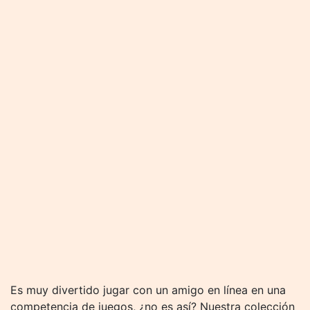
Es muy divertido jugar con un amigo en línea en una
competencia de juegos, ¿no es así? Nuestra colección