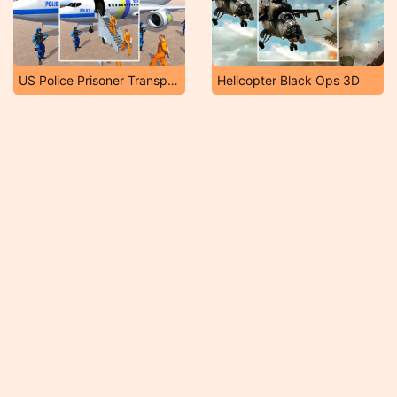
US Police Prisoner Transport
Helicopter Black Ops 3D