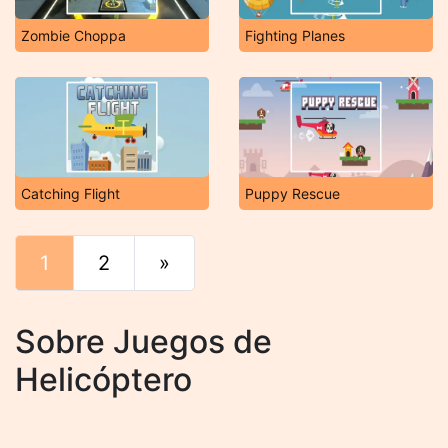
Zombie Choppa
Fighting Planes
Catching Flight
Puppy Rescue
1
2
»
Final
Sobre Juegos de
Helicóptero