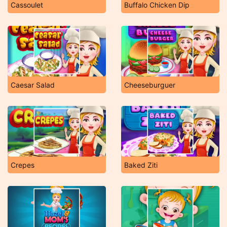
Cassoulet
Buffalo Chicken Dip
Caesar Salad
Cheeseburguer
Crepes
Baked Ziti