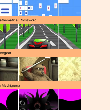
athematical Crossword
reegear
a Madriguera