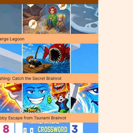
erge Lagoon
shing: Catch the Secret Brainrot
bby Escape from Tsunami Brainrot