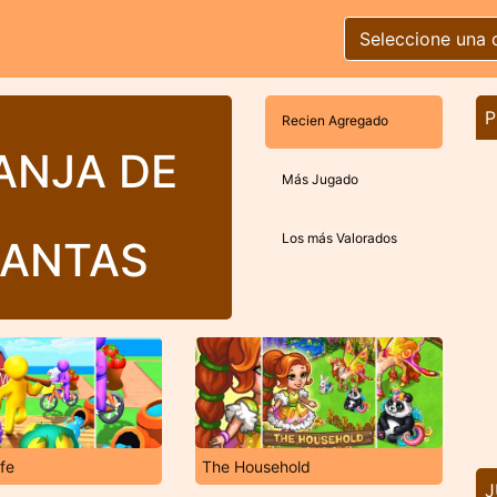
Seleccione una 
P
Recien Agregado
ANJA DE
Más Jugado
Los más Valorados
LANTAS
fe
The Household
J