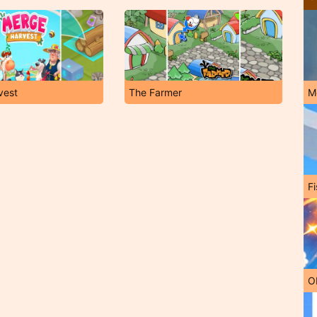
vest
The Farmer
M
Fi
O