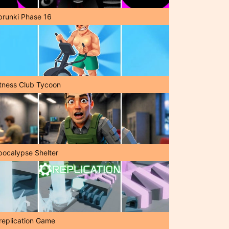
prunki Phase 16
itness Club Tycoon
pocalypse Shelter
replication Game