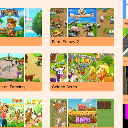
M
cs
Farm Frenzy 2
F
icken Farming
Golden Acres
L