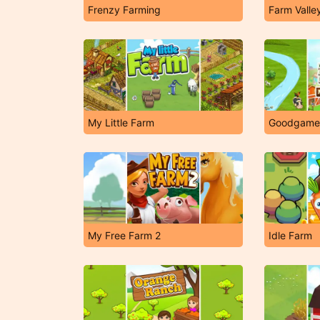
Frenzy Farming
Farm Valle
My Little Farm
Goodgame 
My Free Farm 2
Idle Farm