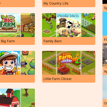
y
My Country Life
S
F
Big Farm
Family Barn
A
Little Farm Clicker
O