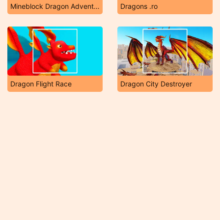
Mineblock Dragon Adventure
Dragons .ro
Dragon Flight Race
Dragon City Destroyer