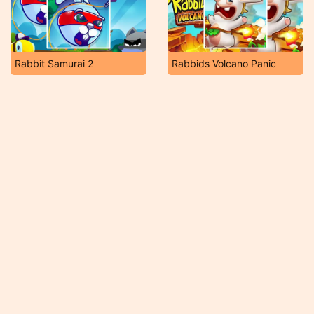
Rabbit Samurai 2
Rabbids Volcano Panic