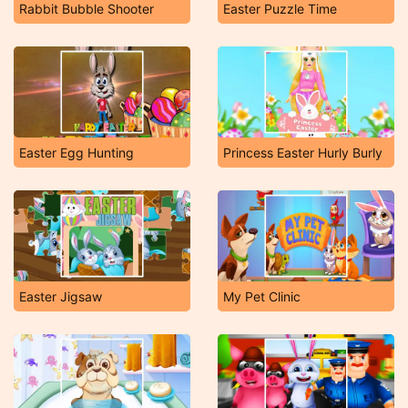
Rabbit Bubble Shooter
Easter Puzzle Time
Easter Egg Hunting
Princess Easter Hurly Burly
Easter Jigsaw
My Pet Clinic