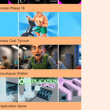
prunki Phase 16
itness Club Tycoon
pocalypse Shelter
replication Game