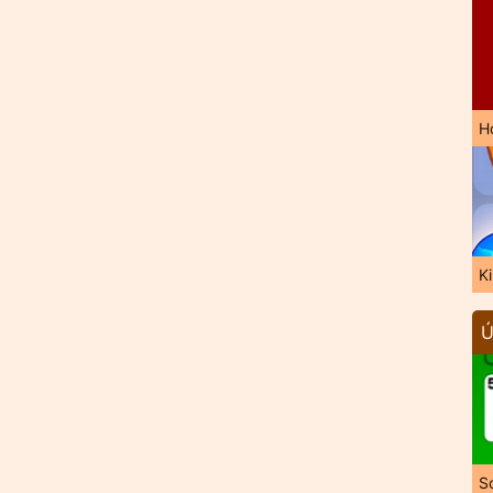
H
K
Ú
So