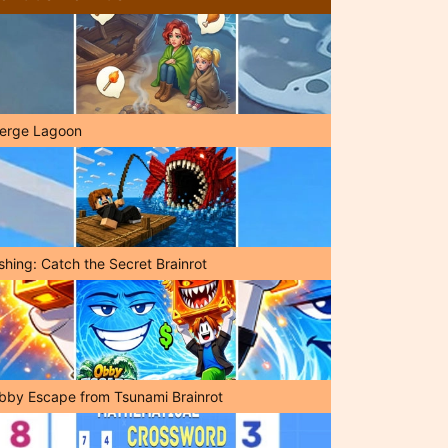
erge Lagoon
shing: Catch the Secret Brainrot
bby Escape from Tsunami Brainrot