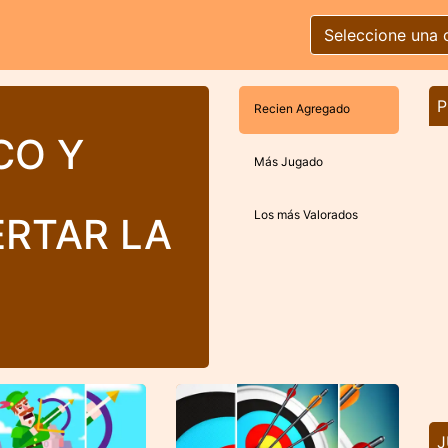
Seleccione una 
P
Recien Agregado
CO Y
Más Jugado
Los más Valorados
ERTAR LA
J