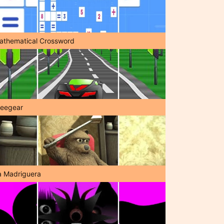
athematical Crossword
reegear
a Madriguera