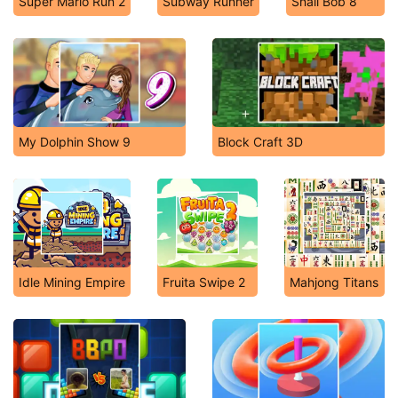
Super Mario Run 2
Subway Runner
Snail Bob 8
My Dolphin Show 9
Block Craft 3D
Idle Mining Empire
Fruita Swipe 2
Mahjong Titans