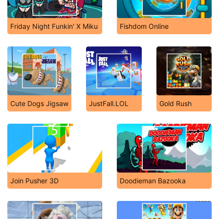
Friday Night Funkin' X Miku
Fishdom Online
Cute Dogs Jigsaw
JustFall.LOL
Gold Rush
Join Pusher 3D
Doodieman Bazooka