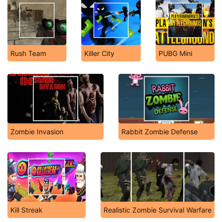
Rush Team
Killer City
PUBG Mini
Zombie Invasion
Rabbit Zombie Defense
Kill Streak
Realistic Zombie Survival Warfare