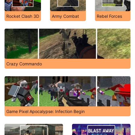
Rocket Clash 3D
Army Combat
Rebel Forces
Crazy Commando
Game Pixel Apocalypse: Infection Begin