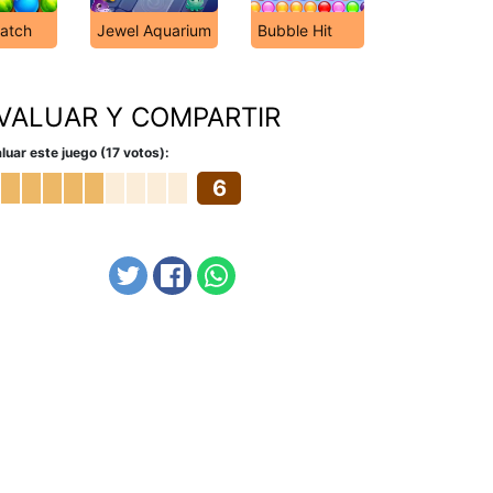
Match
Jewel Aquarium
Bubble Hit
VALUAR Y COMPARTIR
luar este juego (17 votos):
6