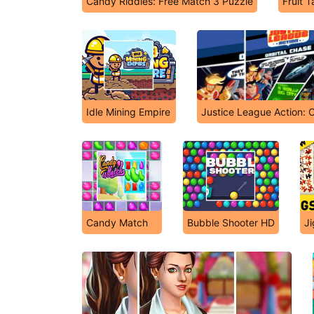
Candy Riddles: Free Match 3 Puzzle
Fruit T
Idle Mining Empire
Justice League Action: O
Candy Match
Bubble Shooter HD
Ji