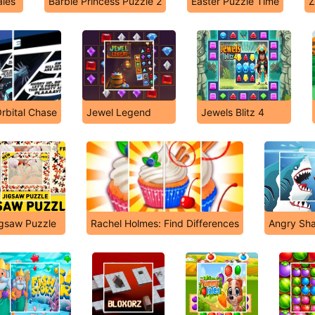
ales
Barbie Princess Puzzle 2
Easter Puzzle Time
Z
rbital Chase
Jewel Legend
Jewels Blitz 4
gsaw Puzzle
Rachel Holmes: Find Differences
Angry Sha