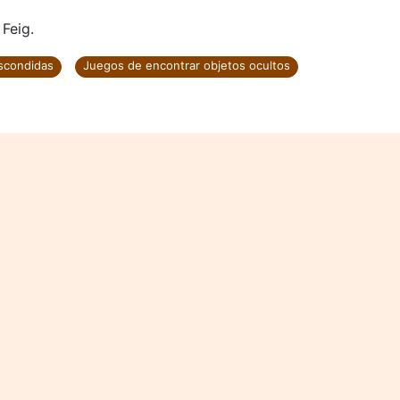
Feig.
scondidas
Juegos de encontrar objetos ocultos