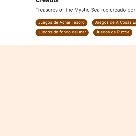
Creador
Treasures of the Mystic Sea fue creado por 
Juegos de Achar Tesoro
Juegos de A Cosas E
Juegos de fondo del mar
Juegos de Puzzle