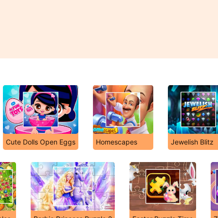
Cute Dolls Open Eggs
Homescapes
Jewelish Blitz