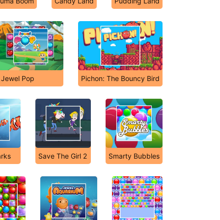
uma Boom
Candy Land
Pudding Land
Jewel Pop
Pichon: The Bouncy Bird
rks
Save The Girl 2
Smarty Bubbles