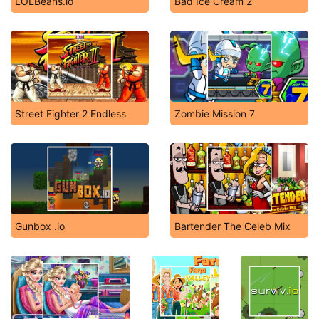
LOLBeans.io
Bad Ice Cream 2
Street Fighter 2 Endless
Zombie Mission 7
Gunbox .io
Bartender The Celeb Mix