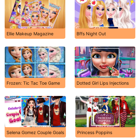
Ellie Makeup Magazine
Bffs Night Out
Frozen: Tic Tac Toe Game
Dotted Girl Lips Injections
Selena Gomez Couple Goals
Princess Poppins