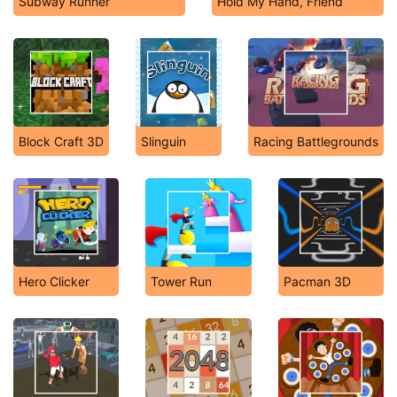
Subway Runner
Hold My Hand, Friend
Block Craft 3D
Slinguin
Racing Battlegrounds
Hero Clicker
Tower Run
Pacman 3D