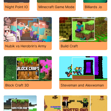
Night Point IO
Minecraft Game Mode
Billiards .io
Nubik vs Herobrin's Army
Build Craft
Block Craft 3D
Steveman and Alexwoman