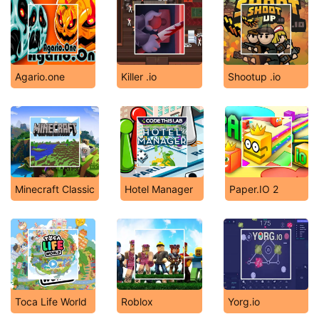
Agario.one
Killer .io
Shootup .io
Minecraft Classic
Hotel Manager
Paper.IO 2
Toca Life World
Roblox
Yorg.io