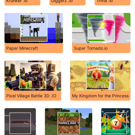
Krunker .io
Diggerz .io
Trivia .io
Paper Minecraft
Super Tornado.io
Pixel Village Battle 3D .IO
My Kingdom for the Princess