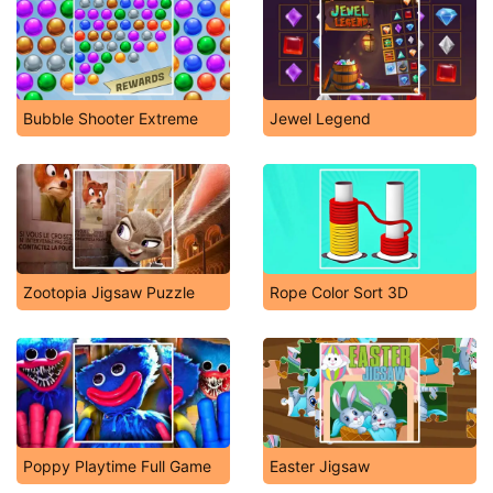
Bubble Shooter Extreme
Jewel Legend
Zootopia Jigsaw Puzzle
Rope Color Sort 3D
Poppy Playtime Full Game
Easter Jigsaw