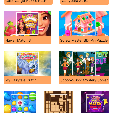
Color Cargo Puzzle Rush
Capybara Suika
Hawaii Match 3
Screw Master 3D: Pin Puzzle
My Fairytale Griffin
Scooby-Doo: Mystery Solver