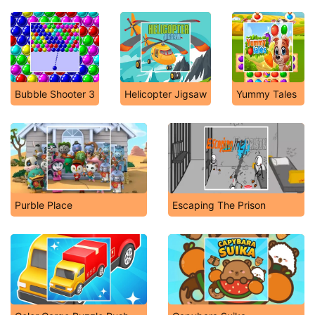
Bubble Shooter 3
Helicopter Jigsaw
Yummy Tales
Purble Place
Escaping The Prison