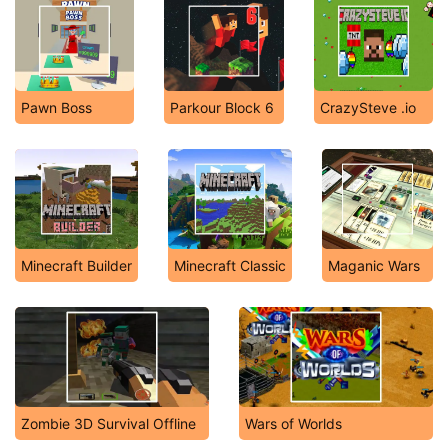
Pawn Boss
Parkour Block 6
CrazySteve .io
Minecraft Builder
Minecraft Classic
Maganic Wars
Zombie 3D Survival Offline
Wars of Worlds