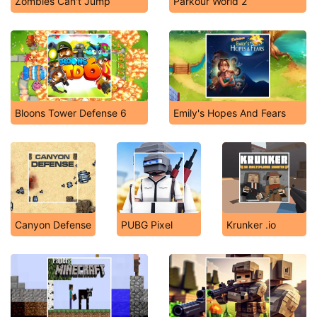
Zombies Can't Jump
Parkour World 2
Bloons Tower Defense 6
Emily's Hopes And Fears
Canyon Defense
PUBG Pixel
Krunker .io