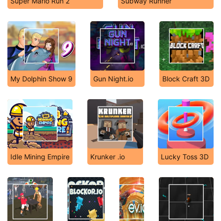
Super Mario Run 2
Subway Runner
My Dolphin Show 9
Gun Night.io
Block Craft 3D
Idle Mining Empire
Krunker .io
Lucky Toss 3D