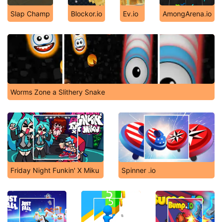
Slap Champ
Blockor.io
Ev.io
AmongArena.io
Worms Zone a Slithery Snake
Friday Night Funkin' X Miku
Spinner .io