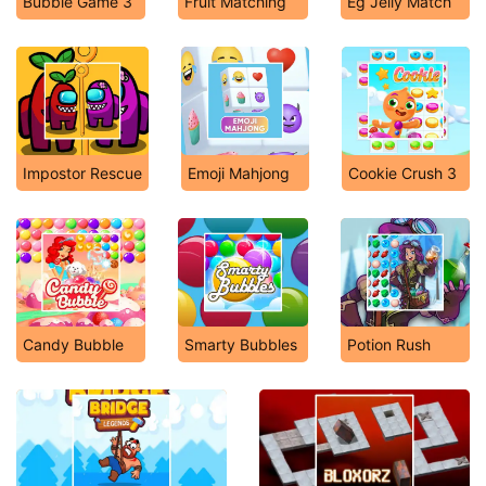
Bubble Game 3
Fruit Matching
Eg Jelly Match
Impostor Rescue
Emoji Mahjong
Cookie Crush 3
Candy Bubble
Smarty Bubbles
Potion Rush