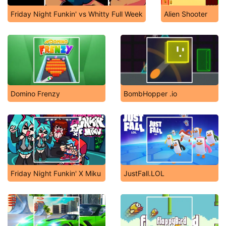
Friday Night Funkin' vs Whitty Full Week
Alien Shooter
Domino Frenzy
BombHopper .io
Friday Night Funkin' X Miku
JustFall.LOL