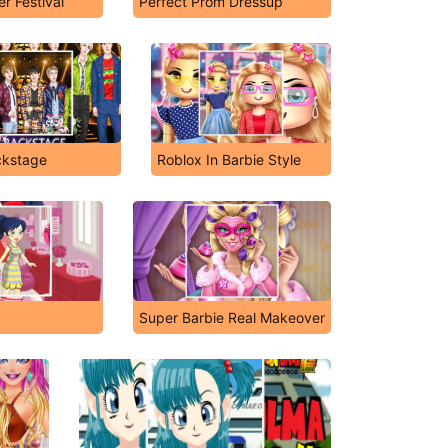
r Festival
Perfect Prom Dressup
ckstage
Roblox In Barbie Style
Super Barbie Real Makeover