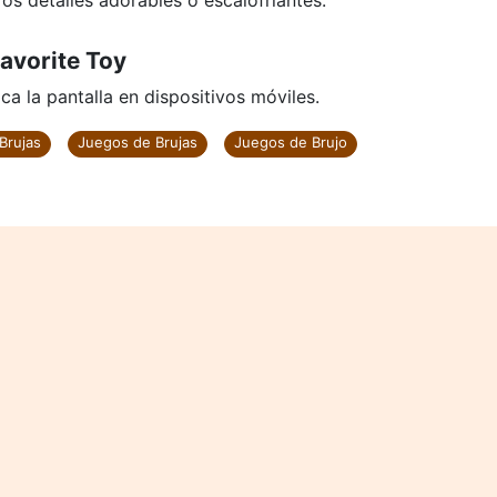
ros detalles adorables o escalofriantes.
avorite Toy
ca la pantalla en dispositivos móviles.
Brujas
Juegos de Brujas
Juegos de Brujo