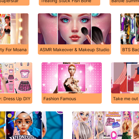
Superstar
Treating Stuck Fish Bone
Barbie Summe
rty For Moana
ASMR Makeover & Makeup Studio
BTS Ba
y: Dress Up DIY
Fashion Famous
Take me out