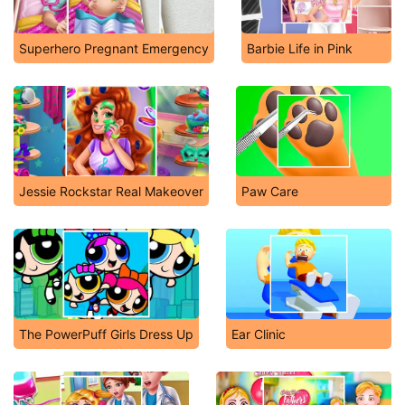
Superhero Pregnant Emergency
Barbie Life in Pink
Jessie Rockstar Real Makeover
Paw Care
The PowerPuff Girls Dress Up
Ear Clinic