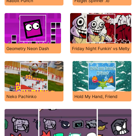
Rabbit Punch
Fidget Spinner .io
Geometry Neon Dash
Friday Night Funkin' vs Melty
Neko Pachinko
Hold My Hand, Friend