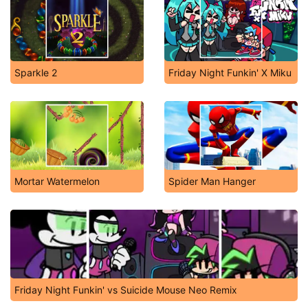
Sparkle 2
Friday Night Funkin' X Miku
Mortar Watermelon
Spider Man Hanger
Friday Night Funkin' vs Suicide Mouse Neo Remix