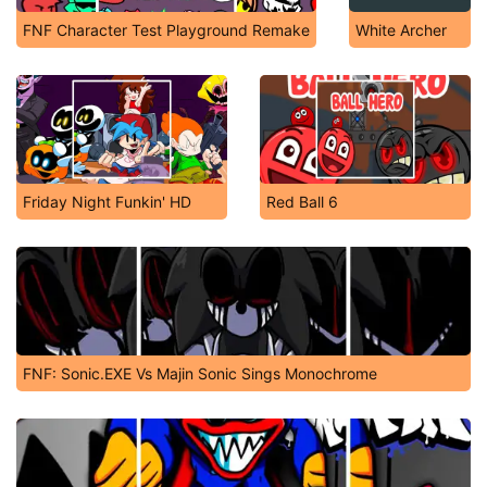
FNF Character Test Playground Remake
White Archer
Friday Night Funkin' HD
Red Ball 6
FNF: Sonic.EXE Vs Majin Sonic Sings Monochrome