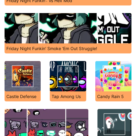
Friday Night Funkin': Vs Hex Mod
Friday Night Funkin' Smoke 'Em Out Struggle!
Castle Defense
Tap Among Us
Candy Rain 5