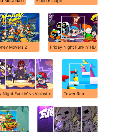
ald McDonald
Flood Escape
ney Movers 2
Friday Night Funkin' HD
y Night Funkin' vs Violastro
Tower Run