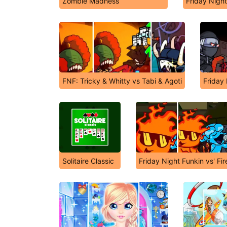
Zombie Madness
Friday Nigh
FNF: Tricky & Whitty vs Tabi & Agoti
Friday
Solitaire Classic
Friday Night Funkin vs' Fi