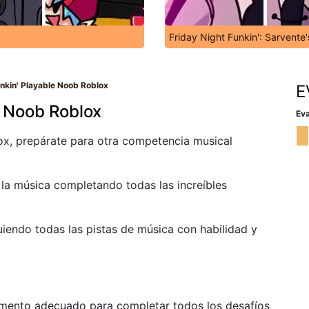
Friday Night Funkin': Sarvente
unkin' Playable Noob Roblox
E
e Noob Roblox
Eva
ox, prepárate para otra competencia musical
a música completando todas las increíbles
uiendo todas las pistas de música con habilidad y
momento adecuado para completar todos los desafíos