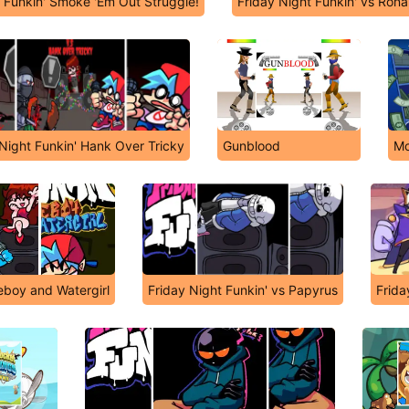
t Funkin' Smoke 'Em Out Struggle!
Friday Night Funkin' vs Ron
 Night Funkin' Hank Over Tricky
Gunblood
Mo
reboy and Watergirl
Friday Night Funkin' vs Papyrus
Frida