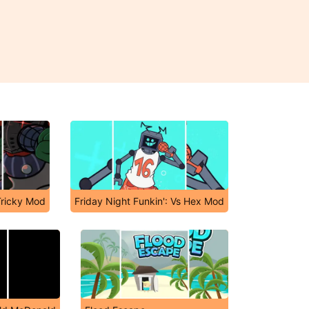
Tricky Mod
Friday Night Funkin': Vs Hex Mod