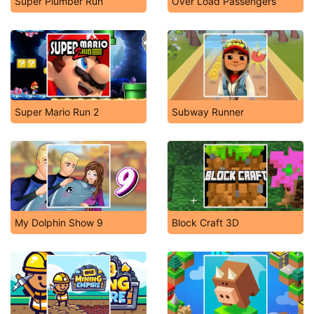
Super Plumber Run
Over Load Passengers
Super Mario Run 2
Subway Runner
My Dolphin Show 9
Block Craft 3D